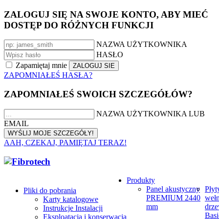
ZALOGUJ SIĘ NA SWOJE KONTO, ABY MIEĆ
DOSTĘP DO RÓŻNYCH FUNKCJI
NAZWA UŻYTKOWNIKA
HASŁO
Zapamiętaj mnie
ZAPOMNIAŁEŚ HASŁA?
ZAPOMNIAŁEŚ SWOICH SZCZEGÓŁÓW?
NAZWA UŻYTKOWNIKA LUB
EMAIL
AAH, CZEKAJ, PAMIĘTAJ TERAZ!
Produkty
Panel akustyczny
Płyt
Pliki do pobrania
PREMIUM 2440
weł
Karty katalogowe
mm
drze
Instrukcje Instalacji
Basi
Eksploatacja i konserwacja