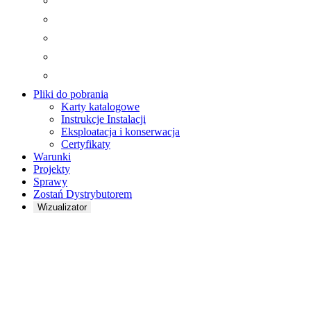
Pliki do pobrania
Karty katalogowe
Instrukcje Instalacji
Eksploatacja i konserwacja
Certyfikaty
Warunki
Projekty
Sprawy
Zostań Dystrybutorem
Wizualizator
PANEL
AKUSTYCZNY