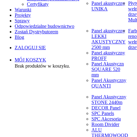
Panel akustyczny
Płyt
Certyfikaty
UNIKA
weł
Warunki
drze
Projekty
Mult
Sprawy
Odpowiedzialne budownictwo
Panel akustyczny
Farb
Zostań Dystrybutorem
LEKKI
reno
Blog
AKUSTYCZNY
weł
2500 mm
drze
ZALOGUJ SIE
Panel akustyczny
PROFF
MÓJ KOSZYK
Panel Akustyczn
Brak produktów w koszyku.
SQUARE 520
mm
Panel Akustyczny
QUANTI
Panel Akustyczny
STONE 2440m
DECOR Panel
SPC Panels
SPC Akcesoria
Room Divider
ALU
THERMOWOOD