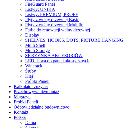
FireGuard Panel
Listwy: UNIKA
Listwy: PREMIUM, PROFF
Płyty z wełny drzewnej Basic
Płyty z wełny drzewnej Multifin
Farba do renowacji wełny drzewnej
Display
SHELVES, HOOKS, DOTS, PICTURE HANGING
Multi Shelf
Multi Storage
SKRZYNKA AKCESORIÓW
LED listwa do paneli akustycznych
Winerack
Śruby
Klej
Próbki Paneli
Kalkulator zużycia
Przechowywanie/montaż
Magazyn
Próbki Paneli
Odpowiedzialne budownictwo
Kontakt
Polska
Dania
Niemcy