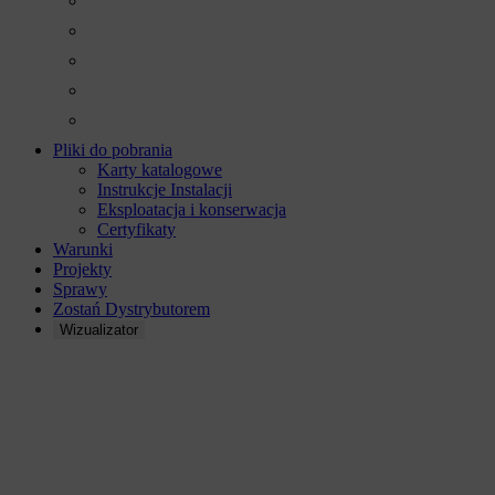
Pliki do pobrania
Karty katalogowe
Instrukcje Instalacji
Eksploatacja i konserwacja
Certyfikaty
Warunki
Projekty
Sprawy
Zostań Dystrybutorem
Wizualizator
Skontaktuj się z
FibroTech