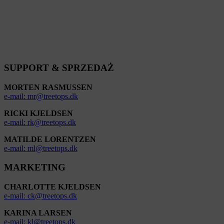
Skontaktuj się z produktemerja
Dowiedziałem się więcej o swoich opcjach z
produktami FibroTech
SUPPORT & SPRZEDAŻ
MORTEN RASMUSSEN
e-mail: mr@treetops.dk
RICKI KJELDSEN
e-mail: rk@treetops.dk
MATILDE LORENTZEN
e-mail: ml@treetops.dk
MARKETING
CHARLOTTE KJELDSEN
e-mail: ck@treetops.dk
KARINA LARSEN
e-mail: kl@treetops.dk