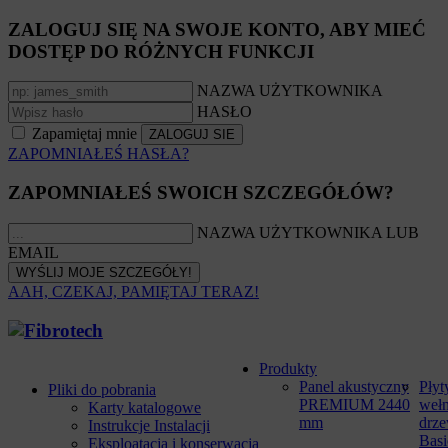
ZALOGUJ SIĘ NA SWOJE KONTO, ABY MIEĆ
DOSTĘP DO RÓŻNYCH FUNKCJI
NAZWA UŻYTKOWNIKA
HASŁO
Zapamiętaj mnie
ZAPOMNIAŁEŚ HASŁA?
ZAPOMNIAŁEŚ SWOICH SZCZEGÓŁÓW?
NAZWA UŻYTKOWNIKA LUB
EMAIL
AAH, CZEKAJ, PAMIĘTAJ TERAZ!
Produkty
Panel akustyczny
Płyt
Pliki do pobrania
PREMIUM 2440
weł
Karty katalogowe
mm
drze
Instrukcje Instalacji
Basi
Eksploatacja i konserwacja