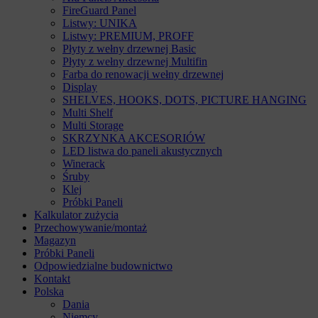
FireGuard Panel
Listwy: UNIKA
Listwy: PREMIUM, PROFF
Płyty z wełny drzewnej Basic
Płyty z wełny drzewnej Multifin
Farba do renowacji wełny drzewnej
Display
SHELVES, HOOKS, DOTS, PICTURE HANGING
Multi Shelf
Multi Storage
SKRZYNKA AKCESORIÓW
LED listwa do paneli akustycznych
Winerack
Śruby
Klej
Próbki Paneli
Kalkulator zużycia
Przechowywanie/montaż
Magazyn
Próbki Paneli
Odpowiedzialne budownictwo
Kontakt
Polska
Dania
Niemcy