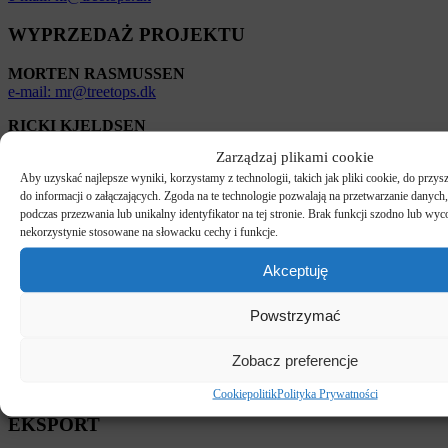
WYPRZEDAŻ PROJEKTU
MORTEN RASMUSSEN
e-mail: mr@treetops.dk
RICKI KJELDSEN
e-mail: rk@treetops.dk
Zarządzaj plikami cookie
Aby uzyskać najlepsze wyniki, korzystamy z technologii, takich jak pliki cookie, do przy
ZRÓWNOWAŻONEGO ROZWOJU
do informacji o załączających. Zgoda na te technologie pozwalają na przetwarzanie danych
podczas przezwania lub unikalny identyfikator na tej stronie. Brak funkcji szodno lub wy
IBEN W. KISBYE
nekorzystynie stosowane na słowacku cechy i funkcje.
e-mail: iwk@treetops.dk
Akceptuję
LOUISE VAD NØRGAARD
e-mail: lvn@treetops.dk
Powstrzymać
KSIĘGOWOŚĆ
Zobacz preferencje
ELISABETH TRUONG
e-mail: finance@treetops.dk
Cookiepolitik
Polityka Prywatności
EKSPORT