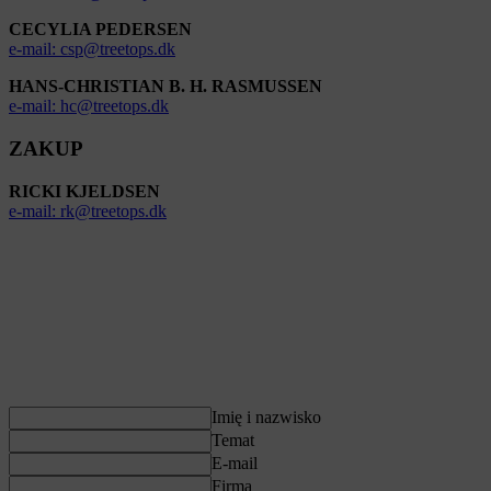
CECYLIA PEDERSEN
e-mail: csp@treetops.dk
HANS-CHRISTIAN B. H. RASMUSSEN
e-mail: hc@treetops.dk
ZAKUP
RICKI KJELDSEN
e-mail: rk@treetops.dk
WYŚLIJ NAM WIADOMOŚĆ
_____
Jeśli masz pytania dotyczące naszych produktów,
wypełnij
poniższy
formularz, a wkrótce się z Tobą skontaktujemy.
Zapraszamy również do kontaktu telefonicznego pod numerem +45
70 266 233
Imię i nazwisko
Temat
E-mail
Firma