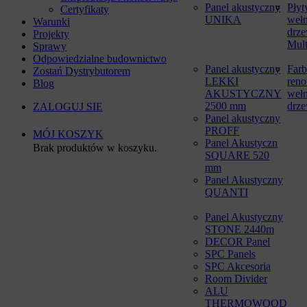
Panel akustyczny
Płyt
Certyfikaty
UNIKA
weł
Warunki
drze
Projekty
Mult
Sprawy
Odpowiedzialne budownictwo
Panel akustyczny
Farb
Zostań Dystrybutorem
LEKKI
reno
Blog
AKUSTYCZNY
weł
2500 mm
drze
ZALOGUJ SIE
Panel akustyczny
PROFF
MÓJ KOSZYK
Panel Akustyczn
Brak produktów w koszyku.
SQUARE 520
mm
Panel Akustyczny
QUANTI
Panel Akustyczny
STONE 2440m
DECOR Panel
SPC Panels
SPC Akcesoria
Room Divider
ALU
THERMOWOOD