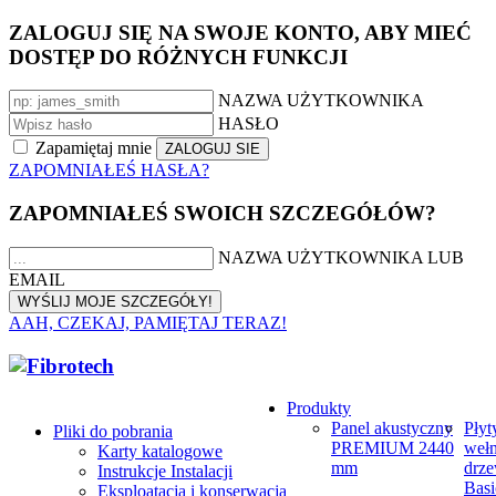
ZALOGUJ SIĘ NA SWOJE KONTO, ABY MIEĆ
DOSTĘP DO RÓŻNYCH FUNKCJI
NAZWA UŻYTKOWNIKA
HASŁO
Zapamiętaj mnie
ZAPOMNIAŁEŚ HASŁA?
ZAPOMNIAŁEŚ SWOICH SZCZEGÓŁÓW?
NAZWA UŻYTKOWNIKA LUB
EMAIL
AAH, CZEKAJ, PAMIĘTAJ TERAZ!
Produkty
Panel akustyczny
Płyt
Pliki do pobrania
PREMIUM 2440
weł
Karty katalogowe
mm
drze
Instrukcje Instalacji
Basi
Eksploatacja i konserwacja