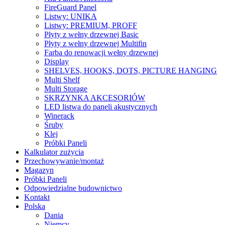
FireGuard Panel
Listwy: UNIKA
Listwy: PREMIUM, PROFF
Płyty z wełny drzewnej Basic
Płyty z wełny drzewnej Multifin
Farba do renowacji wełny drzewnej
Display
SHELVES, HOOKS, DOTS, PICTURE HANGING
Multi Shelf
Multi Storage
SKRZYNKA AKCESORIÓW
LED listwa do paneli akustycznych
Winerack
Śruby
Klej
Próbki Paneli
Kalkulator zużycia
Przechowywanie/montaż
Magazyn
Próbki Paneli
Odpowiedzialne budownictwo
Kontakt
Polska
Dania
Niemcy