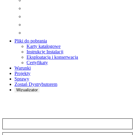
Pliki do pobrania
Karty katalogowe
Instrukcje Instalacji
Eksploatacja i konserwacja
Certyfikaty
Warunki
Projekty
Sprawy
Zostań Dystrybutorem
Wizualizator
Karty katalogowe