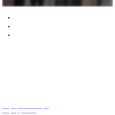
SKONTAKTUJ SIĘ Z NAMII
TreeTops A/S
Bavnevej 32
DK-6580 Vamdrup
E-mail:
info@fibrotech-poland.pl
Telefon:
+45 70 266 233
Godziny otwarcia:
poniedziałek - czarny: 08:00 - 16:00
Piątek: 08:00 - 15:30
Polityka plików cookies (UE)
Polityka prywatności