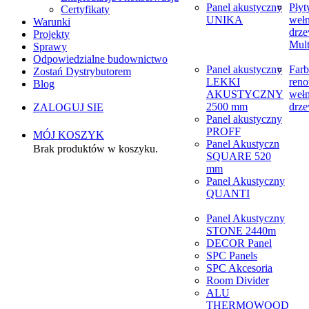
Panel akustyczny
Płyt
Certyfikaty
UNIKA
weł
Warunki
drze
Projekty
Mult
Sprawy
Odpowiedzialne budownictwo
Panel akustyczny
Farb
Zostań Dystrybutorem
LEKKI
reno
Blog
AKUSTYCZNY
weł
2500 mm
drze
ZALOGUJ SIE
Panel akustyczny
PROFF
MÓJ KOSZYK
Panel Akustyczn
Brak produktów w koszyku.
SQUARE 520
mm
Panel Akustyczny
QUANTI
Panel Akustyczny
STONE 2440m
DECOR Panel
SPC Panels
SPC Akcesoria
Room Divider
ALU
THERMOWOOD