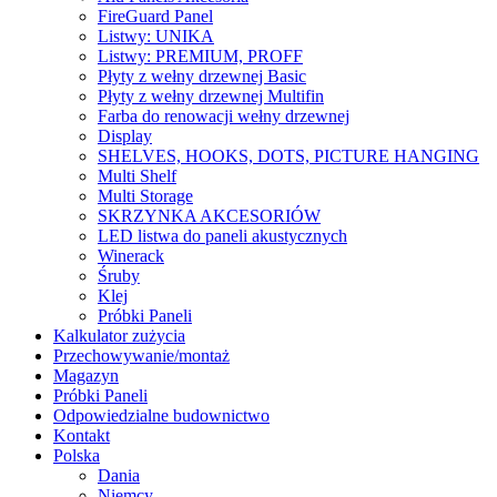
FireGuard Panel
Listwy: UNIKA
Listwy: PREMIUM, PROFF
Płyty z wełny drzewnej Basic
Płyty z wełny drzewnej Multifin
Farba do renowacji wełny drzewnej
Display
SHELVES, HOOKS, DOTS, PICTURE HANGING
Multi Shelf
Multi Storage
SKRZYNKA AKCESORIÓW
LED listwa do paneli akustycznych
Winerack
Śruby
Klej
Próbki Paneli
Kalkulator zużycia
Przechowywanie/montaż
Magazyn
Próbki Paneli
Odpowiedzialne budownictwo
Kontakt
Polska
Dania
Niemcy