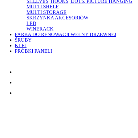
SHELVES, HOOKS, DOTS, PICTURE HANGING
MULTI SHELF
MULTI STORAGE
SKRZYNKA AKCESORIÓW
LED
WINERACK
FARBA DO RENOWACJI WEŁNY DRZEWNEJ
ŚRUBY
KLEJ
PRÓBKI PANELI
SKONTAKTUJ SIĘ Z NAMII
TreeTops A/S
Bavnevej 32
DK-6580 Vamdrup
E-mail:
info@fibrotech-poland.pl