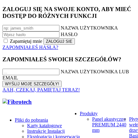
ZALOGUJ SIĘ NA SWOJE KONTO, ABY MIEĆ
DOSTĘP DO RÓŻNYCH FUNKCJI
NAZWA UŻYTKOWNIKA
HASŁO
Zapamiętaj mnie
ZAPOMNIAŁEŚ HASŁA?
ZAPOMNIAŁEŚ SWOICH SZCZEGÓŁÓW?
NAZWA UŻYTKOWNIKA LUB
EMAIL
AAH, CZEKAJ, PAMIĘTAJ TERAZ!
Produkty
Panel akustyczny
Płyt
Pliki do pobrania
PREMIUM 2440
weł
Karty katalogowe
mm
drze
Instrukcje Instalacji
Basi
Eksploatacja i konserwacja