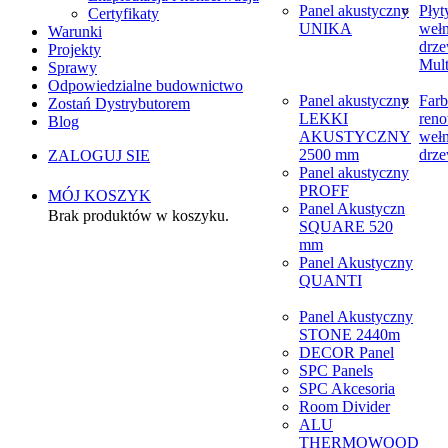
Panel akustyczny
Płyt
Certyfikaty
UNIKA
weł
Warunki
drze
Projekty
Mult
Sprawy
Odpowiedzialne budownictwo
Panel akustyczny
Farb
Zostań Dystrybutorem
LEKKI
reno
Blog
AKUSTYCZNY
weł
2500 mm
drze
ZALOGUJ SIE
Panel akustyczny
PROFF
MÓJ KOSZYK
Panel Akustyczn
Brak produktów w koszyku.
SQUARE 520
mm
Panel Akustyczny
QUANTI
Panel Akustyczny
STONE 2440m
DECOR Panel
SPC Panels
SPC Akcesoria
Room Divider
ALU
THERMOWOOD