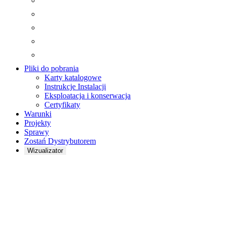
Pliki do pobrania
Karty katalogowe
Instrukcje Instalacji
Eksploatacja i konserwacja
Certyfikaty
Warunki
Projekty
Sprawy
Zostań Dystrybutorem
Wizualizator
SKRZYNKA
AKCESORIÓW