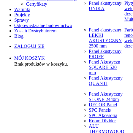
Panel akustyczny
Płyt
Certyfikaty
UNIKA
weł
Warunki
drze
Projekty
Mult
Sprawy
Odpowiedzialne budownictwo
Panel akustyczny
Farb
Zostań Dystrybutorem
LEKKI
reno
Blog
AKUSTYCZNY
weł
2500 mm
drze
ZALOGUJ SIE
Panel akustyczny
PROFF
MÓJ KOSZYK
Panel Akustyczn
Brak produktów w koszyku.
SQUARE 520
mm
Panel Akustyczny
QUANTI
Panel Akustyczny
STONE 2440m
DECOR Panel
SPC Panels
SPC Akcesoria
Room Divider
ALU
THERMOWOOD