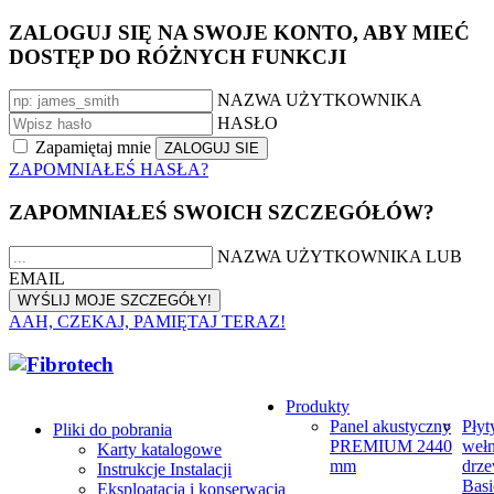
ZALOGUJ SIĘ NA SWOJE KONTO, ABY MIEĆ
DOSTĘP DO RÓŻNYCH FUNKCJI
NAZWA UŻYTKOWNIKA
HASŁO
Zapamiętaj mnie
ZAPOMNIAŁEŚ HASŁA?
ZAPOMNIAŁEŚ SWOICH SZCZEGÓŁÓW?
NAZWA UŻYTKOWNIKA LUB
EMAIL
AAH, CZEKAJ, PAMIĘTAJ TERAZ!
Produkty
Panel akustyczny
Płyt
Pliki do pobrania
PREMIUM 2440
weł
Karty katalogowe
mm
drze
Instrukcje Instalacji
Basi
Eksploatacja i konserwacja