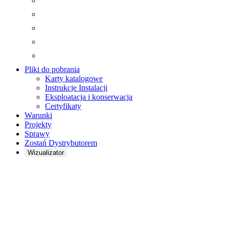
Pliki do pobrania
Karty katalogowe
Instrukcje Instalacji
Eksploatacja i konserwacja
Certyfikaty
Warunki
Projekty
Sprawy
Zostań Dystrybutorem
Wizualizator
PANEL
AKUSTYCZNY