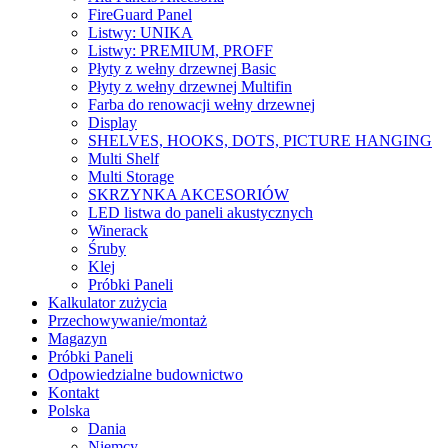
FireGuard Panel
Listwy: UNIKA
Listwy: PREMIUM, PROFF
Płyty z wełny drzewnej Basic
Płyty z wełny drzewnej Multifin
Farba do renowacji wełny drzewnej
Display
SHELVES, HOOKS, DOTS, PICTURE HANGING
Multi Shelf
Multi Storage
SKRZYNKA AKCESORIÓW
LED listwa do paneli akustycznych
Winerack
Śruby
Klej
Próbki Paneli
Kalkulator zużycia
Przechowywanie/montaż
Magazyn
Próbki Paneli
Odpowiedzialne budownictwo
Kontakt
Polska
Dania
Niemcy