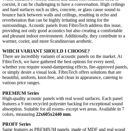
coexist, it can be challenging to have a conversation. High ceilings
and hard surfaces such as tiles, concrete, or glass cause sound to
bounce back between walls and ceilings, resulting in echo and
reverberation that can be highly irritating and tiring for the
surroundings. Acoustic panels from FibroTech address this issue,
providing not only good acoustics but also creating a comfortable
and pleasant indoor environment. Additionally, they contribute to a
warmer, cozier, and more Scandinavian aesthetic.
WHICH VARIANT SHOULD I CHOOSE?
There are incredibly variants of acoustic panels on the market. At
FibroTech, we have gathered the best options for every need,
whether you require sound-dampening effects, fire-approved panels,
or simply desire a visual look. FibroTech offers solutions that are
beautiful, uniform, knot-free, and clean in appearance, catering to
various price ranges.
PREMIUM Series
High-quality acoustic panels with real wood surfaces. Each panel
features a 9 mm recycled polyester backing for exceptional sound
absorption. Suitable for all rooms- except wet areas. Available in 7
colors, measuring
22x605x2440 mm
.
PROFF Series
Same features as PREMIUM panels, made of MDF and real wood