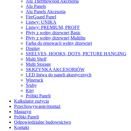
Alu Thermowood Akcesoria
Alu Panels
Alu Panels Akcesoria
FireGuard Panel
Listwy: UNIKA
Listwy: PREMIUM, PROFF
Płyty z wełny drzewnej Basic
Płyty z wełny drzewnej Multifin
Farba do renowacji wełny drzewnej
Display
SHELVES, HOOKS, DOTS, PICTURE HANGING
Multi Shelf
Multi Storage
SKRZYNKA AKCESORIÓW
LED listwa do paneli akustycznych
Winerack
Śruby
Klej
Próbki Paneli
Kalkulator zużycia
Przechowywanie/montaż
Magazyn
Próbki Paneli
Odpowiedzialne budownictwo
Kontakt