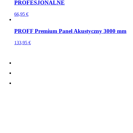
PROFESJONALNE
66,95
€
PROFF Premium Panel Akustyczny 3000 mm
133,95
€
SKONTAKTUJ SIĘ Z NAMII
TreeTops A/S
Bavnevej 32
DK-6580 Vamdrup
E-mail:
info@fibrotech-poland.pl