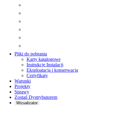
Pliki do pobrania
Karty katalogowe
Instrukcje Instalacji
Eksploatacja i konserwacja
Certyfikaty
Warunki
Projekty
Sprawy
Zostań Dystrybutorem
Wizualizator
Brzęczenie