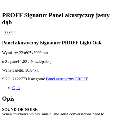
PROFF Signatur Panel akustyczny jasny
dąb
133,95
€
Panel akustyczny Signature PROFF Light Oak
Wymiary: 22x605x3000mm
m2 / panel 1,82 / 40 szt./paletę
Waga panelu: 16.84kg
SKU:
2122779
Kategoria:
Panel akustyczny PROFF
Opis
Opis
SOUND OR NOISE
When children’s voices, music, and adult conversations need to