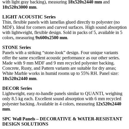
with light gray backing), measuring
18x520x2440 mm
and
18x520x3000 mm
.
LIGHT ACOUSTIC Series
Thin, flexible panels with lamellas glued directly to polyester (no
MDF). Ideal for corners and curved surfaces. High sound absorption
with lightweight, flexible design. Sold in packs of 5, available in 5
colors, measuring
9x600x2500 mm
.
STONE Series
Panels with a striking “stone-look” design. Four unique variants
offer the same excellent acoustic performance as our other series.
Made with 9 mm MDF and 9 mm recycled polyester backing.
Concrete, Rusty, and Pattern variants are suitable for dry areas;
White Marble works in humid rooms up to 55% RH. Panel size:
18x520x2440 mm
.
DECOR Series
Lightweight, easy-to-handle panels similar to QUANTI, weighing
only 8.5 kg each. Excellent sound absorption with 6 mm recycled
polyester backing. Available in 4 colors, measuring
12x520x2440
mm
.
SPC Wall Panels – DECORATIVE & WATER-RESISTANT
DESIGN SOLUTIONS