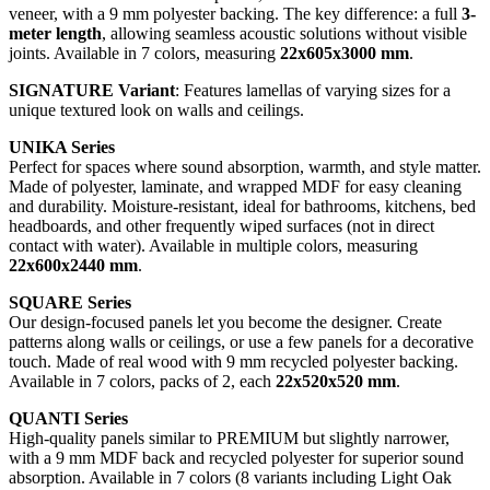
veneer, with a 9 mm polyester backing. The key difference: a full
3-
meter length
, allowing seamless acoustic solutions without visible
joints. Available in 7 colors, measuring
22x605x3000 mm
.
SIGNATURE Variant
: Features lamellas of varying sizes for a
unique textured look on walls and ceilings.
UNIKA Series
Perfect for spaces where sound absorption, warmth, and style matter.
Made of polyester, laminate, and wrapped MDF for easy cleaning
and durability. Moisture-resistant, ideal for bathrooms, kitchens, bed
headboards, and other frequently wiped surfaces (not in direct
contact with water). Available in multiple colors, measuring
22x600x2440 mm
.
SQUARE Series
Our design-focused panels let you become the designer. Create
patterns along walls or ceilings, or use a few panels for a decorative
touch. Made of real wood with 9 mm recycled polyester backing.
Available in 7 colors, packs of 2, each
22x520x520 mm
.
QUANTI Series
High-quality panels similar to PREMIUM but slightly narrower,
with a 9 mm MDF back and recycled polyester for superior sound
absorption. Available in 7 colors (8 variants including Light Oak