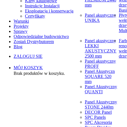
Karty katalogowe
mm
drze
Instrukcje Instalacji
Basi
Eksploatacja i konserwacja
Panel akustyczny
Płyt
Certyfikaty
UNIKA
weł
Warunki
drze
Projekty
Mult
Sprawy
Odpowiedzialne budownictwo
Panel akustyczny
Farb
Zostań Dystrybutorem
LEKKI
reno
Blog
AKUSTYCZNY
weł
2500 mm
drze
ZALOGUJ SIE
Panel akustyczny
PROFF
MÓJ KOSZYK
Panel Akustyczn
Brak produktów w koszyku.
SQUARE 520
mm
Panel Akustyczny
QUANTI
Panel Akustyczny
STONE 2440m
DECOR Panel
SPC Panels
SPC Akcesoria