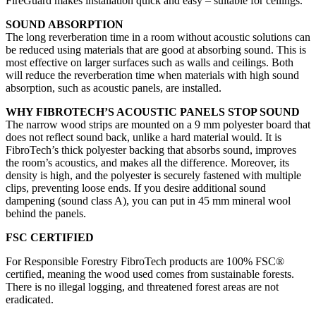
FireGuard makes installation quick and easy – suitable for ceilings.
SOUND ABSORPTION
The long reverberation time in a room without acoustic solutions can
be reduced using materials that are good at absorbing sound. This is
most effective on larger surfaces such as walls and ceilings. Both
will reduce the reverberation time when materials with high sound
absorption, such as acoustic panels, are installed.
WHY FIBROTECH’S ACOUSTIC PANELS STOP SOUND
The narrow wood strips are mounted on a 9 mm polyester board that
does not reflect sound back, unlike a hard material would. It is
FibroTech’s thick polyester backing that absorbs sound, improves
the room’s acoustics, and makes all the difference. Moreover, its
density is high, and the polyester is securely fastened with multiple
clips, preventing loose ends. If you desire additional sound
dampening (sound class A), you can put in 45 mm mineral wool
behind the panels.
FSC CERTIFIED
For Responsible Forestry FibroTech products are 100% FSC®
certified, meaning the wood used comes from sustainable forests.
There is no illegal logging, and threatened forest areas are not
eradicated.