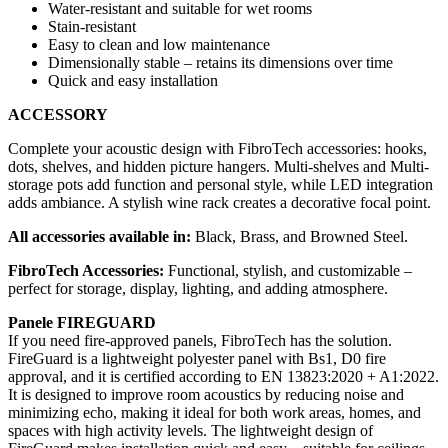
Water-resistant and suitable for wet rooms
Stain-resistant
Easy to clean and low maintenance
Dimensionally stable – retains its dimensions over time
Quick and easy installation
ACCESSORY
Complete your acoustic design with FibroTech accessories: hooks,
dots, shelves, and hidden picture hangers. Multi-shelves and Multi-
storage pots add function and personal style, while LED integration
adds ambiance. A stylish wine rack creates a decorative focal point.
All accessories available in:
Black, Brass, and Browned Steel.
FibroTech Accessories:
Functional, stylish, and customizable –
perfect for storage, display, lighting, and adding atmosphere.
Panele FIREGUARD
If you need fire-approved panels, FibroTech has the solution.
FireGuard is a lightweight polyester panel with Bs1, D0 fire
approval, and it is certified according to EN 13823:2020 + A1:2022.
It is designed to improve room acoustics by reducing noise and
minimizing echo, making it ideal for both work areas, homes, and
spaces with high activity levels. The lightweight design of