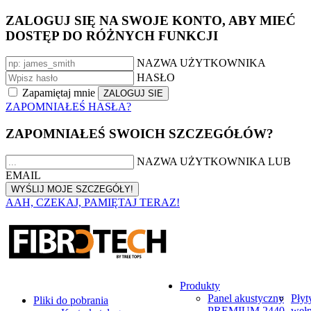
ZALOGUJ SIĘ NA SWOJE KONTO, ABY MIEĆ
DOSTĘP DO RÓŻNYCH FUNKCJI
NAZWA UŻYTKOWNIKA
HASŁO
Zapamiętaj mnie
ZAPOMNIAŁEŚ HASŁA?
ZAPOMNIAŁEŚ SWOICH SZCZEGÓŁÓW?
NAZWA UŻYTKOWNIKA LUB
EMAIL
AAH, CZEKAJ, PAMIĘTAJ TERAZ!
Produkty
Panel akustyczny
Płyt
Pliki do pobrania
PREMIUM 2440
weł