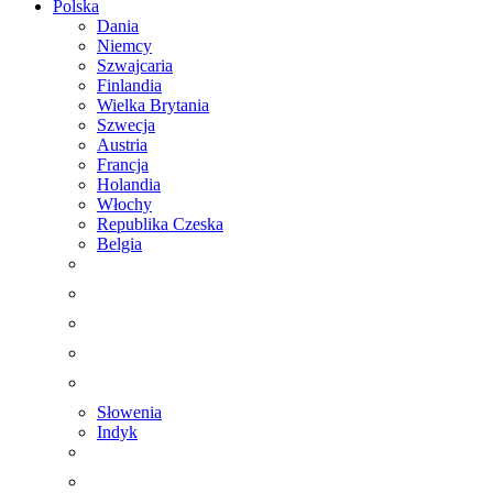
Polska
Dania
Niemcy
Szwajcaria
Finlandia
Wielka Brytania
Szwecja
Austria
Francja
Holandia
Włochy
Republika Czeska
Belgia
Słowenia
Indyk