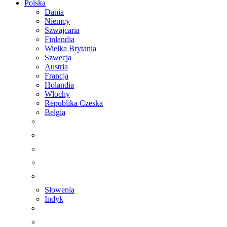
Polska
Dania
Niemcy
Szwajcaria
Finlandia
Wielka Brytania
Szwecja
Austria
Francja
Holandia
Włochy
Republika Czeska
Belgia
Słowenia
Indyk