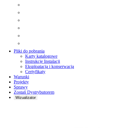
Pliki do pobrania
Karty katalogowe
Instrukcje Instalacji
Eksploatacja i konserwacja
Certyfikaty
Warunki
Projekty
Sprawy
Zostań Dystrybutorem
Wizualizator
Brzęczenie