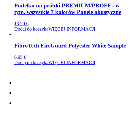
wiele
Pudełko na próbki PREMIUM/PROFF - w
wariantów.
tym. wszystkie 7 kolorów Panele akustyczne
Opcje
można
13,50
€
wybrać
Dodaj do koszyka
WIĘCEJ INFORMACJI
na
stronie
produktu
FibroTech FireGuard Polyester White Sample
6,95
€
Dodaj do koszyka
WIĘCEJ INFORMACJI
SKONTAKTUJ SIĘ Z NAMII
TreeTops A/S
Bavnevej 32