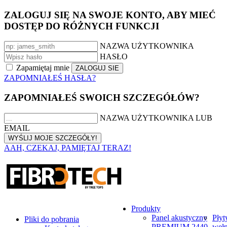
ZALOGUJ SIĘ NA SWOJE KONTO, ABY MIEĆ
DOSTĘP DO RÓŻNYCH FUNKCJI
NAZWA UŻYTKOWNIKA
HASŁO
Zapamiętaj mnie
ZAPOMNIAŁEŚ HASŁA?
ZAPOMNIAŁEŚ SWOICH SZCZEGÓŁÓW?
NAZWA UŻYTKOWNIKA LUB
EMAIL
AAH, CZEKAJ, PAMIĘTAJ TERAZ!
Produkty
Panel akustyczny
Płyt
Pliki do pobrania
PREMIUM 2440
weł