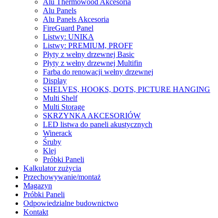
Alu Thermowood Akcesoria
Alu Panels
Alu Panels Akcesoria
FireGuard Panel
Listwy: UNIKA
Listwy: PREMIUM, PROFF
Płyty z wełny drzewnej Basic
Płyty z wełny drzewnej Multifin
Farba do renowacji wełny drzewnej
Display
SHELVES, HOOKS, DOTS, PICTURE HANGING
Multi Shelf
Multi Storage
SKRZYNKA AKCESORIÓW
LED listwa do paneli akustycznych
Winerack
Śruby
Klej
Próbki Paneli
Kalkulator zużycia
Przechowywanie/montaż
Magazyn
Próbki Paneli
Odpowiedzialne budownictwo
Kontakt