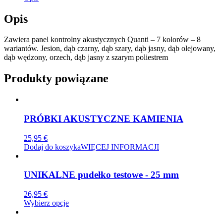
Opis
Zawiera panel kontrolny akustycznych Quanti – 7 kolorów – 8
wariantów. Jesion, dąb czarny, dąb szary, dąb jasny, dąb olejowany,
dąb wędzony, orzech, dąb jasny z szarym poliestrem
Produkty powiązane
PRÓBKI AKUSTYCZNE KAMIENIA
25,95
€
Dodaj do koszyka
WIĘCEJ INFORMACJI
UNIKALNE pudełko testowe - 25 mm
26,95
€
Ten
Wybierz opcje
produkt
ma