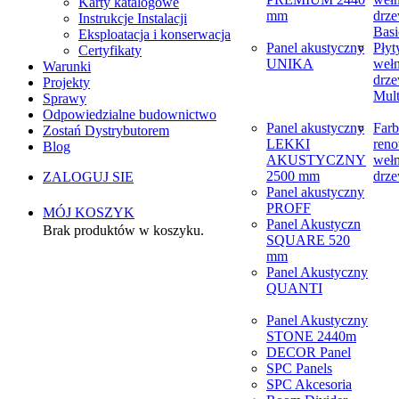
Karty katalogowe
mm
drze
Instrukcje Instalacji
Basi
Eksploatacja i konserwacja
Panel akustyczny
Płyt
Certyfikaty
UNIKA
weł
Warunki
drze
Projekty
Mult
Sprawy
Odpowiedzialne budownictwo
Panel akustyczny
Farb
Zostań Dystrybutorem
LEKKI
reno
Blog
AKUSTYCZNY
weł
2500 mm
drze
ZALOGUJ SIE
Panel akustyczny
PROFF
MÓJ KOSZYK
Panel Akustyczn
Brak produktów w koszyku.
SQUARE 520
mm
Panel Akustyczny
QUANTI
Panel Akustyczny
STONE 2440m
DECOR Panel
SPC Panels
SPC Akcesoria