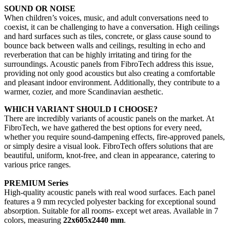
SOUND OR NOISE
When children’s voices, music, and adult conversations need to
coexist, it can be challenging to have a conversation. High ceilings
and hard surfaces such as tiles, concrete, or glass cause sound to
bounce back between walls and ceilings, resulting in echo and
reverberation that can be highly irritating and tiring for the
surroundings. Acoustic panels from FibroTech address this issue,
providing not only good acoustics but also creating a comfortable
and pleasant indoor environment. Additionally, they contribute to a
warmer, cozier, and more Scandinavian aesthetic.
WHICH VARIANT SHOULD I CHOOSE?
There are incredibly variants of acoustic panels on the market. At
FibroTech, we have gathered the best options for every need,
whether you require sound-dampening effects, fire-approved panels,
or simply desire a visual look. FibroTech offers solutions that are
beautiful, uniform, knot-free, and clean in appearance, catering to
various price ranges.
PREMIUM Series
High-quality acoustic panels with real wood surfaces. Each panel
features a 9 mm recycled polyester backing for exceptional sound
absorption. Suitable for all rooms- except wet areas. Available in 7
colors, measuring
22x605x2440 mm
.