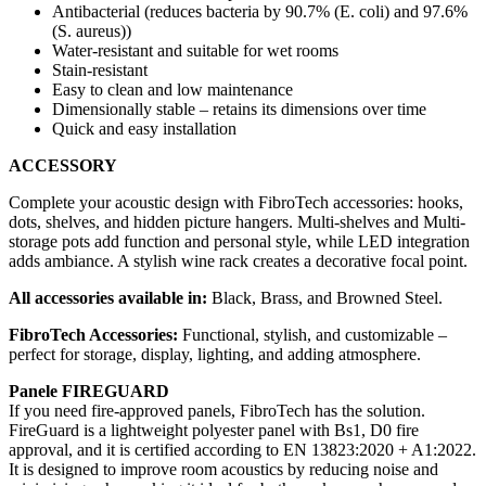
Antibacterial (reduces bacteria by 90.7% (E. coli) and 97.6%
(S. aureus))
Water-resistant and suitable for wet rooms
Stain-resistant
Easy to clean and low maintenance
Dimensionally stable – retains its dimensions over time
Quick and easy installation
ACCESSORY
Complete your acoustic design with FibroTech accessories: hooks,
dots, shelves, and hidden picture hangers. Multi-shelves and Multi-
storage pots add function and personal style, while LED integration
adds ambiance. A stylish wine rack creates a decorative focal point.
All accessories available in:
Black, Brass, and Browned Steel.
FibroTech Accessories:
Functional, stylish, and customizable –
perfect for storage, display, lighting, and adding atmosphere.
Panele FIREGUARD
If you need fire-approved panels, FibroTech has the solution.
FireGuard is a lightweight polyester panel with Bs1, D0 fire
approval, and it is certified according to EN 13823:2020 + A1:2022.
It is designed to improve room acoustics by reducing noise and