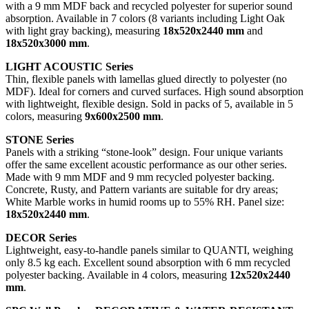
with a 9 mm MDF back and recycled polyester for superior sound
absorption. Available in 7 colors (8 variants including Light Oak
with light gray backing), measuring
18x520x2440 mm
and
18x520x3000 mm
.
LIGHT ACOUSTIC Series
Thin, flexible panels with lamellas glued directly to polyester (no
MDF). Ideal for corners and curved surfaces. High sound absorption
with lightweight, flexible design. Sold in packs of 5, available in 5
colors, measuring
9x600x2500 mm
.
STONE Series
Panels with a striking “stone-look” design. Four unique variants
offer the same excellent acoustic performance as our other series.
Made with 9 mm MDF and 9 mm recycled polyester backing.
Concrete, Rusty, and Pattern variants are suitable for dry areas;
White Marble works in humid rooms up to 55% RH. Panel size:
18x520x2440 mm
.
DECOR Series
Lightweight, easy-to-handle panels similar to QUANTI, weighing
only 8.5 kg each. Excellent sound absorption with 6 mm recycled
polyester backing. Available in 4 colors, measuring
12x520x2440
mm
.