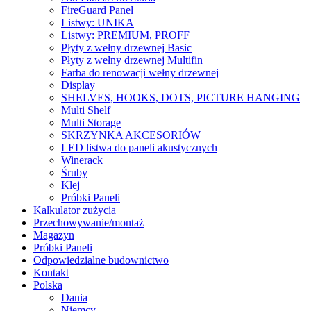
FireGuard Panel
Listwy: UNIKA
Listwy: PREMIUM, PROFF
Płyty z wełny drzewnej Basic
Płyty z wełny drzewnej Multifin
Farba do renowacji wełny drzewnej
Display
SHELVES, HOOKS, DOTS, PICTURE HANGING
Multi Shelf
Multi Storage
SKRZYNKA AKCESORIÓW
LED listwa do paneli akustycznych
Winerack
Śruby
Klej
Próbki Paneli
Kalkulator zużycia
Przechowywanie/montaż
Magazyn
Próbki Paneli
Odpowiedzialne budownictwo
Kontakt
Polska
Dania
Niemcy