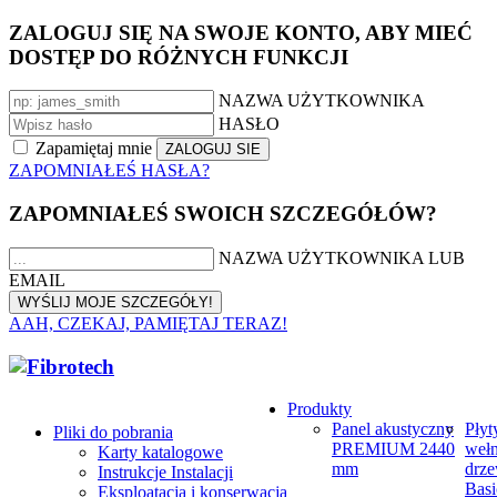
ZALOGUJ SIĘ NA SWOJE KONTO, ABY MIEĆ
DOSTĘP DO RÓŻNYCH FUNKCJI
NAZWA UŻYTKOWNIKA
HASŁO
Zapamiętaj mnie
ZAPOMNIAŁEŚ HASŁA?
ZAPOMNIAŁEŚ SWOICH SZCZEGÓŁÓW?
NAZWA UŻYTKOWNIKA LUB
EMAIL
AAH, CZEKAJ, PAMIĘTAJ TERAZ!
Produkty
Panel akustyczny
Płyt
Pliki do pobrania
PREMIUM 2440
weł
Karty katalogowe
mm
drze
Instrukcje Instalacji
Basi
Eksploatacja i konserwacja