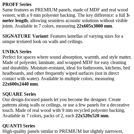
PROFF Series
Same features as PREMIUM panels, made of MDF and real wood
veneer, with a 9 mm polyester backing. The key difference: a full
3-
meter length
, allowing seamless acoustic solutions without visible
joints. Available in 7 colors, measuring
22x605x3000 mm
.
SIGNATURE Variant
: Features lamellas of varying sizes for a
unique textured look on walls and ceilings.
UNIKA Series
Perfect for spaces where sound absorption, warmth, and style matter.
Made of polyester, laminate, and wrapped MDF for easy cleaning
and durability. Moisture-resistant, ideal for bathrooms, kitchens, bed
headboards, and other frequently wiped surfaces (not in direct
contact with water). Available in multiple colors, measuring
22x600x2440 mm
.
SQUARE Series
Our design-focused panels let you become the designer. Create
patterns along walls or ceilings, or use a few panels for a decorative
touch. Made of real wood with 9 mm recycled polyester backing.
Available in 7 colors, packs of 2, each
22x520x520 mm
.
QUANTI Series
High-quality panels similar to PREMIUM but slightly narrower,