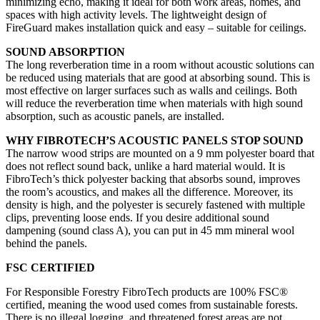
minimizing echo, making it ideal for both work areas, homes, and
spaces with high activity levels. The lightweight design of
FireGuard makes installation quick and easy – suitable for ceilings.
SOUND ABSORPTION
The long reverberation time in a room without acoustic solutions can
be reduced using materials that are good at absorbing sound. This is
most effective on larger surfaces such as walls and ceilings. Both
will reduce the reverberation time when materials with high sound
absorption, such as acoustic panels, are installed.
WHY FIBROTECH’S ACOUSTIC PANELS STOP SOUND
The narrow wood strips are mounted on a 9 mm polyester board that
does not reflect sound back, unlike a hard material would. It is
FibroTech’s thick polyester backing that absorbs sound, improves
the room’s acoustics, and makes all the difference. Moreover, its
density is high, and the polyester is securely fastened with multiple
clips, preventing loose ends. If you desire additional sound
dampening (sound class A), you can put in 45 mm mineral wool
behind the panels.
FSC CERTIFIED
For Responsible Forestry FibroTech products are 100% FSC®
certified, meaning the wood used comes from sustainable forests.
There is no illegal logging, and threatened forest areas are not