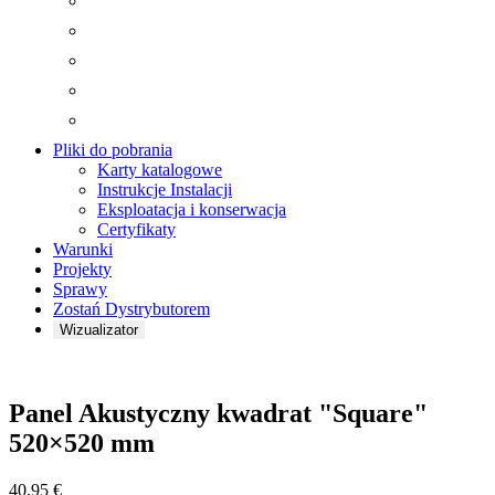
Pliki do pobrania
Karty katalogowe
Instrukcje Instalacji
Eksploatacja i konserwacja
Certyfikaty
Warunki
Projekty
Sprawy
Zostań Dystrybutorem
Wizualizator
Brzęczenie
Panel Akustyczny kwadrat "Square"
520×520 mm
40,95
€