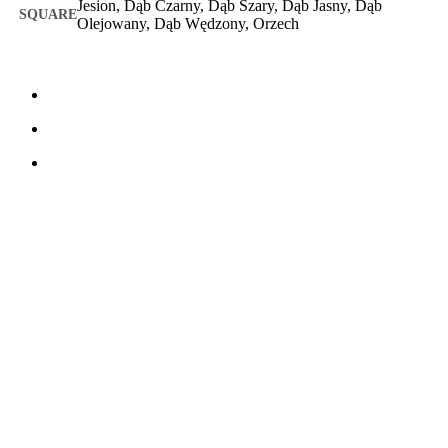
Jesion, Dąb Czarny, Dąb Szary, Dąb Jasny, Dąb
Olejowany, Dąb Wędzony, Orzech
SKONTAKTUJ SIĘ Z NAMII
TreeTops A/S
Bavnevej 32
DK-6580 Vamdrup
E-mail:
info@fibrotech-poland.pl
Telefon:
+45 70 266 233
Godziny otwarcia:
poniedziałek - czarny: 08:00 - 16:00
Piątek: 08:00 - 15:30
Polityka plików cookies (UE)