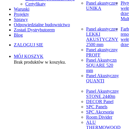
Panel akustyczny
Płyt
Certyfikaty
UNIKA
weł
Warunki
drze
Projekty
Mult
Sprawy
Odpowiedzialne budownictwo
Panel akustyczny
Farb
Zostań Dystrybutorem
LEKKI
reno
Blog
AKUSTYCZNY
weł
2500 mm
drze
ZALOGUJ SIE
Panel akustyczny
PROFF
MÓJ KOSZYK
Panel Akustyczn
Brak produktów w koszyku.
SQUARE 520
mm
Panel Akustyczny
QUANTI
Panel Akustyczny
STONE 2440m
DECOR Panel
SPC Panels
SPC Akcesoria
Room Divider
ALU
THERMOWOOD