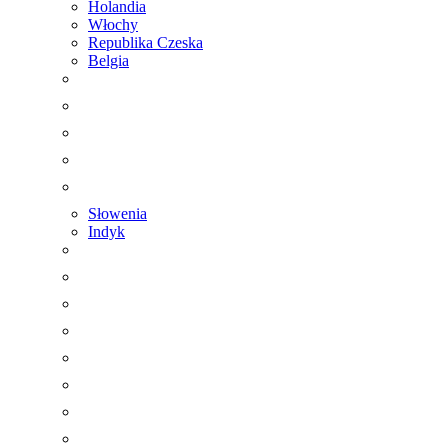
Holandia
Włochy
Republika Czeska
Belgia
Słowenia
Indyk