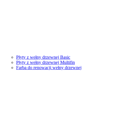
Płyty z wełny drzewnej Basic
Płyty z wełny drzewnej Multifin
Farba do renowacji wełny drzewnej