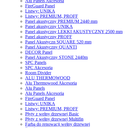
Alu Panels Akcesoria
FireGuard Panel
Listwy: UNIKA
Listwy: PREMIUM, PROFF
Panel akustyczny PREMIUM 2440 mm
Panel akustyczny UNIKA
Panel akustyczny LEKKI AKUSTYCZNY 2500 mm
Panel akustyczny PROFF
Panel Akustyczn SQUARE 520 mm
Panel Akustyczny QUANTI
DECOR Panel
Panel Akustyczny STONE 2440m
SPC Panels
SPC Akcesoria
Room Divider
ALU THERMOWOOD
Alu Thermowood Akcesoria
Alu Panels
Alu Panels Akcesoria
FireGuard Panel
Listwy: UNIKA
Listwy: PREMIUM, PROFF
Płyty z wełny drzewnej Basic
Płyty z wełny drzewnej Multifin
Farba do renowacji wełny drzewnej