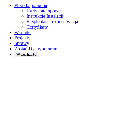
Pliki do pobrania
Karty katalogowe
Instrukcje Instalacji
Eksploatacja i konserwacja
Certyfikaty
Warunki
Projekty
Sprawy
Zostań Dystrybutorem
Wizualizator
Brzęczenie