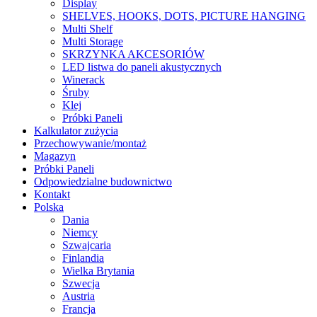
Display
SHELVES, HOOKS, DOTS, PICTURE HANGING
Multi Shelf
Multi Storage
SKRZYNKA AKCESORIÓW
LED listwa do paneli akustycznych
Winerack
Śruby
Klej
Próbki Paneli
Kalkulator zużycia
Przechowywanie/montaż
Magazyn
Próbki Paneli
Odpowiedzialne budownictwo
Kontakt
Polska
Dania
Niemcy
Szwajcaria
Finlandia
Wielka Brytania
Szwecja
Austria
Francja