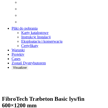
Pliki do pobrania
Karty katalogowe
Instrukcje Instalacji
Eksploatacja i konserwacja
Certyfikaty
Warunki
Projekty
Cases
Zostań Dystrybutorem
Visualizer
Zoom
FibroTech Træbeton Basic lys/fin
600×1200 mm