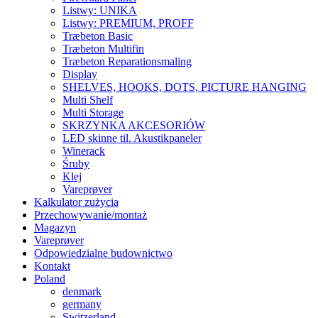
Listwy: UNIKA
Listwy: PREMIUM, PROFF
Træbeton Basic
Træbeton Multifin
Træbeton Reparationsmaling
Display
SHELVES, HOOKS, DOTS, PICTURE HANGING
Multi Shelf
Multi Storage
SKRZYNKA AKCESORIÓW
LED skinne til. Akustikpaneler
Winerack
Śruby
Klej
Vareprøver
Kalkulator zużycia
Przechowywanie/montaż
Magazyn
Vareprøver
Odpowiedzialne budownictwo
Kontakt
Poland
denmark
germany
Switzerland