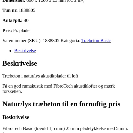
Dimension:
600 x 1200 x 25 mm (0,72 m²)
Tun nr.
1838805
Antal/pll.:
40
Pris:
Pr. plade
Varenummer (SKU):
1838805
Kategoria:
Træbeton Basic
Beskrivelse
Beskrivelse
Træbeton i natur/lys akustikplader til loft
Få en god rumakustik med FibroTech akustiklofter og mærk
forskellen.
Natur/lys træbeton til en fornuftig pris
Beskrivelse
FibroTech Basic (træuld 1,5 mm) 25 mm pladetykkelse med 5 mm.