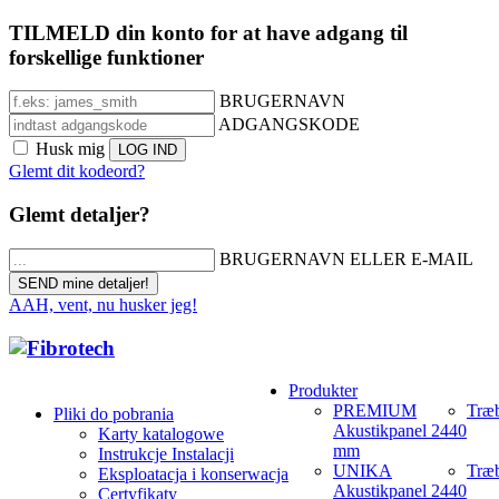
TILMELD din konto for at have adgang til
forskellige funktioner
BRUGERNAVN
ADGANGSKODE
Husk mig
Glemt dit kodeord?
Glemt detaljer?
BRUGERNAVN ELLER E-MAIL
AAH, vent, nu husker jeg!
Produkter
PREMIUM
Træb
Pliki do pobrania
Akustikpanel 2440
Karty katalogowe
mm
Instrukcje Instalacji
UNIKA
Træb
Eksploatacja i konserwacja
Akustikpanel 2440
Certyfikaty