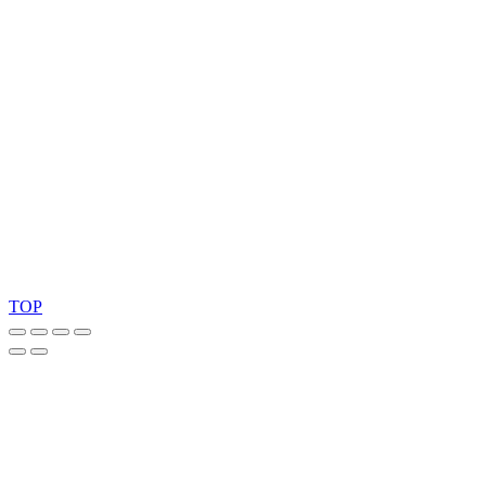
Ask for our FSC
®
certified products.
Copyright 2026 © TreeTops A/S
TOP