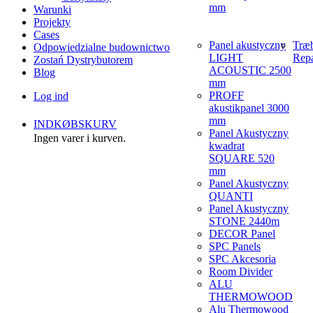
mm
Warunki
Projekty
Cases
Panel akustyczny
Træ
Odpowiedzialne budownictwo
LIGHT
Repa
Zostań Dystrybutorem
ACOUSTIC 2500
Blog
mm
PROFF
Log ind
akustikpanel 3000
mm
INDKØBSKURV
Panel Akustyczny
Ingen varer i kurven.
kwadrat
SQUARE 520
mm
Panel Akustyczny
QUANTI
Panel Akustyczny
STONE 2440m
DECOR Panel
SPC Panels
SPC Akcesoria
Room Divider
ALU
THERMOWOOD
Alu Thermowood