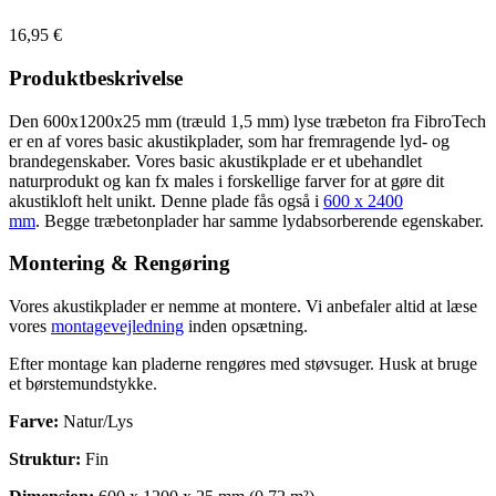
16,95
€
Produktbeskrivelse
Den 600x1200x25 mm (træuld 1,5 mm) lyse træbeton fra FibroTech
er en af vores basic akustikplader, som har fremragende lyd- og
brandegenskaber. Vores basic akustikplade er et ubehandlet
naturprodukt og kan fx males i forskellige farver for at gøre dit
akustikloft helt unikt. Denne plade fås også i
600 x 2400
mm
. Begge træbetonplader har samme lydabsorberende egenskaber.
Montering & Rengøring
Vores akustikplader er nemme at montere. Vi anbefaler altid at læse
vores
montagevejledning
inden opsætning.
Efter montage kan pladerne rengøres med støvsuger. Husk at bruge
et børstemundstykke.
Farve:
Natur/Lys
Struktur:
Fin