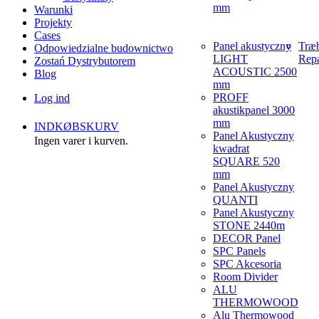
mm
Warunki
Projekty
Cases
Panel akustyczny
Træ
Odpowiedzialne budownictwo
LIGHT
Repa
Zostań Dystrybutorem
ACOUSTIC 2500
Blog
mm
PROFF
Log ind
akustikpanel 3000
mm
INDKØBSKURV
Panel Akustyczny
Ingen varer i kurven.
kwadrat
SQUARE 520
mm
Panel Akustyczny
QUANTI
Panel Akustyczny
STONE 2440m
DECOR Panel
SPC Panels
SPC Akcesoria
Room Divider
ALU
THERMOWOOD
Alu Thermowood