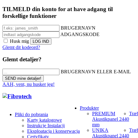
TILMELD din konto for at have adgang til
forskellige funktioner
BRUGERNAVN
ADGANGSKODE
Husk mig
Glemt dit kodeord?
Glemt detaljer?
BRUGERNAVN ELLER E-MAIL
AAH, vent, nu husker jeg!
Produkter
PREMIUM
Træb
Pliki do pobrania
Akustikpanel 2440
Karty katalogowe
mm
Instrukcje Instalacji
UNIKA
Træb
Eksploatacja i konserwacja
Akustikpanel 2440
Certyfikaty