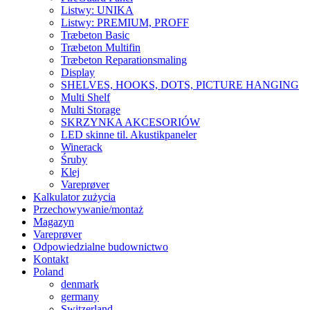
Listwy: UNIKA
Listwy: PREMIUM, PROFF
Træbeton Basic
Træbeton Multifin
Træbeton Reparationsmaling
Display
SHELVES, HOOKS, DOTS, PICTURE HANGING
Multi Shelf
Multi Storage
SKRZYNKA AKCESORIÓW
LED skinne til. Akustikpaneler
Winerack
Śruby
Klej
Vareprøver
Kalkulator zużycia
Przechowywanie/montaż
Magazyn
Vareprøver
Odpowiedzialne budownictwo
Kontakt
Poland
denmark
germany
Switzerland