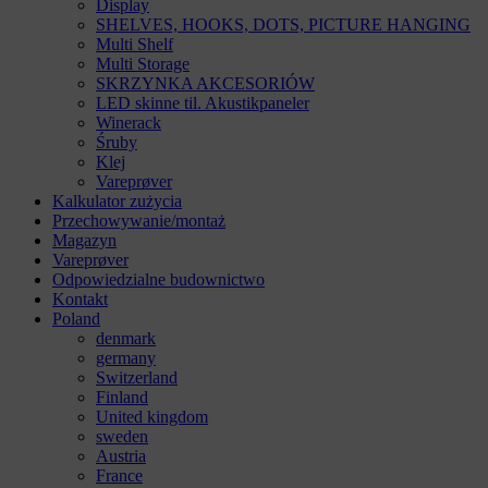
Display
SHELVES, HOOKS, DOTS, PICTURE HANGING
Multi Shelf
Multi Storage
SKRZYNKA AKCESORIÓW
LED skinne til. Akustikpaneler
Winerack
Śruby
Klej
Vareprøver
Kalkulator zużycia
Przechowywanie/montaż
Magazyn
Vareprøver
Odpowiedzialne budownictwo
Kontakt
Poland
denmark
germany
Switzerland
Finland
United kingdom
sweden
Austria
France