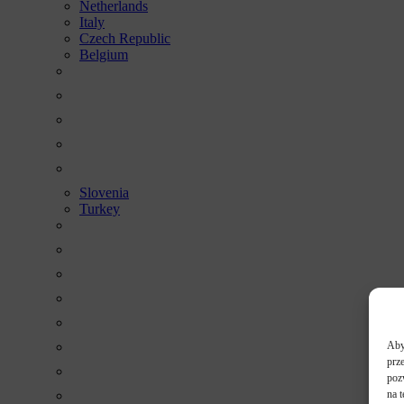
Netherlands
Italy
Czech Republic
Belgium
Slovenia
Turkey
Aby 
prz
poz
na 