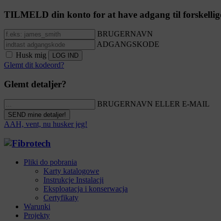
TILMELD din konto for at have adgang til forskellig
BRUGERNAVN
ADGANGSKODE
Husk mig
Glemt dit kodeord?
Glemt detaljer?
BRUGERNAVN ELLER E-MAIL
AAH, vent, nu husker jeg!
Pliki do pobrania
Karty katalogowe
Instrukcje Instalacji
Eksploatacja i konserwacja
Certyfikaty
Warunki
Projekty