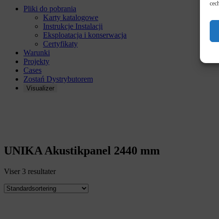
cech
Pliki do pobrania
Karty katalogowe
Instrukcje Instalacji
Eksploatacja i konserwacja
Certyfikaty
Warunki
Projekty
Cases
Zostań Dystrybutorem
Visualizer
PANELE AKUSTYC
UNIKA Akustikpanel 2440 mm
Viser 3 resultater