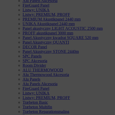
Alu Panels Akcesoria
FireGuard Panel
Listwy: UNIKA
Listwy: PREMIUM, PROFF
PREMIUM Akustikpanel 2440 mm
UNIKA Akustikpanel 2440 mm
Panel akustyczny LIGHT ACOUSTIC 2500 mm
PROFF akustikpanel 3000 mm
Panel Akustyczny kwadrat SQUARE 520 mm
Panel Akustyczny QUANTI
DECOR Panel
Panel Akustyczny STONE 2440m
SPC Panels
SPC Akcesoria
Room Divider
ALU THERMOWOOD
Alu Thermowood Akcesoria
Alu Panels
Alu Panels Akcesoria
FireGuard Panel
Listwy: UNIKA
Listwy: PREMIUM, PROFF
Træbeton Basic
Træbeton Multifin
Træbeton Reparationsmaling