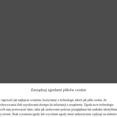
Zarządzaj zgodami plików cookie
zapewnić jak najlepsze wrażenia, korzystamy z technologii, takich jak pliki cookie, do
echowywania i/lub uzyskiwania dostępu do informacji o urządzeniu. Zgoda na te technologie
woli nam przetwarzać dane, takie jak zachowanie podczas przeglądania lub unikalne identyfikat
tej stronie. Brak wyrażenia zgody lub wycofanie zgody może niekorzystnie wpłynąć na niektóre