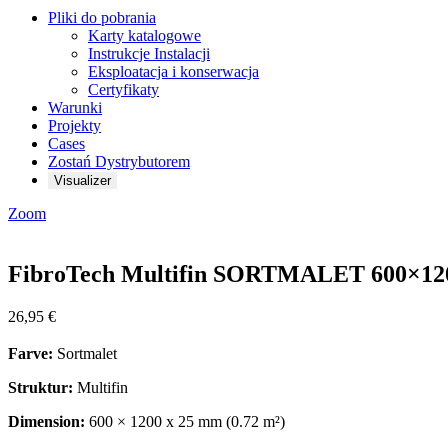
Pliki do pobrania
Karty katalogowe
Instrukcje Instalacji
Eksploatacja i konserwacja
Certyfikaty
Warunki
Projekty
Cases
Zostań Dystrybutorem
Visualizer
Zoom
FibroTech Multifin SORTMALET 600×1
26,95
€
Farve:
Sortmalet
Struktur:
Multifin
Dimension:
600 × 1200 x 25 mm (0.72 m²)