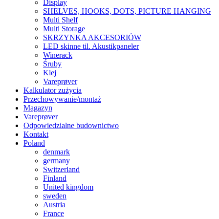
Display
SHELVES, HOOKS, DOTS, PICTURE HANGING
Multi Shelf
Multi Storage
SKRZYNKA AKCESORIÓW
LED skinne til. Akustikpaneler
Winerack
Śruby
Klej
Vareprøver
Kalkulator zużycia
Przechowywanie/montaż
Magazyn
Vareprøver
Odpowiedzialne budownictwo
Kontakt
Poland
denmark
germany
Switzerland
Finland
United kingdom
sweden
Austria
France