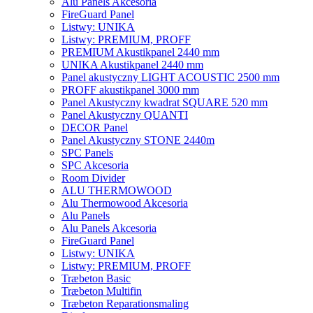
Alu Panels Akcesoria
FireGuard Panel
Listwy: UNIKA
Listwy: PREMIUM, PROFF
PREMIUM Akustikpanel 2440 mm
UNIKA Akustikpanel 2440 mm
Panel akustyczny LIGHT ACOUSTIC 2500 mm
PROFF akustikpanel 3000 mm
Panel Akustyczny kwadrat SQUARE 520 mm
Panel Akustyczny QUANTI
DECOR Panel
Panel Akustyczny STONE 2440m
SPC Panels
SPC Akcesoria
Room Divider
ALU THERMOWOOD
Alu Thermowood Akcesoria
Alu Panels
Alu Panels Akcesoria
FireGuard Panel
Listwy: UNIKA
Listwy: PREMIUM, PROFF
Træbeton Basic
Træbeton Multifin
Træbeton Reparationsmaling