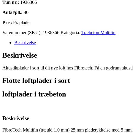
Tun nr.:
1936366
Antal/pll.:
40
Pris:
Pr. plade
Varenummer (SKU):
1936366
Kategoria:
Træbeton Multifin
Beskrivelse
Beskrivelse
Akustikplader i sort til dit nye loft hos Fibrotech. Få en godrum akus
Flotte loftplader i sort
loftplader i træbeton
Beskrivelse
FibroTech Multifin (træuld 1,0 mm) 25 mm pladetykkelse med 5 mm.