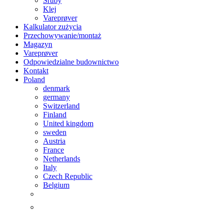
Śruby
Klej
Vareprøver
Kalkulator zużycia
Przechowywanie/montaż
Magazyn
Vareprøver
Odpowiedzialne budownictwo
Kontakt
Poland
denmark
germany
Switzerland
Finland
United kingdom
sweden
Austria
France
Netherlands
Italy
Czech Republic
Belgium