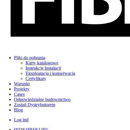
Pliki do pobrania
Karty katalogowe
Instrukcje Instalacji
Eksploatacja i konserwacja
Certyfikaty
Warunki
Projekty
Cases
Odpowiedzialne budownictwo
Zostań Dystrybutorem
Blog
Log ind
INDKØBSKURV