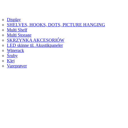
Display
SHELVES, HOOKS, DOTS, PICTURE HANGING
Multi Shelf
Multi Storage
SKRZYNKA AKCESORIÓW
LED skinne til. Akustikpaneler
Winerack
Śruby
Klej
Vareprøver