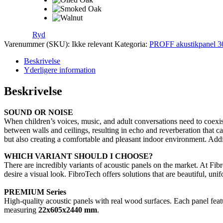
Ryd
Varenummer (SKU):
Ikke relevant
Kategoria:
PROFF akustikpanel 
Beskrivelse
Yderligere information
Beskrivelse
SOUND OR NOISE
When children’s voices, music, and adult conversations need to coexist
between walls and ceilings, resulting in echo and reverberation that ca
but also creating a comfortable and pleasant indoor environment. Addi
WHICH VARIANT SHOULD I CHOOSE?
There are incredibly variants of acoustic panels on the market. At Fi
desire a visual look. FibroTech offers solutions that are beautiful, uni
PREMIUM Series
High-quality acoustic panels with real wood surfaces. Each panel featu
measuring
22x605x2440 mm
.