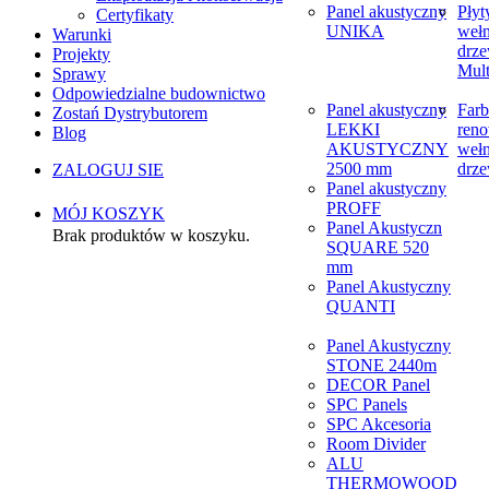
Panel akustyczny
Płyt
Certyfikaty
UNIKA
weł
Warunki
drze
Projekty
Mult
Sprawy
Odpowiedzialne budownictwo
Panel akustyczny
Farb
Zostań Dystrybutorem
LEKKI
reno
Blog
AKUSTYCZNY
weł
2500 mm
drze
ZALOGUJ SIE
Panel akustyczny
PROFF
MÓJ KOSZYK
Panel Akustyczn
Brak produktów w koszyku.
SQUARE 520
mm
Panel Akustyczny
QUANTI
Panel Akustyczny
STONE 2440m
DECOR Panel
SPC Panels
SPC Akcesoria
Room Divider
ALU
THERMOWOOD