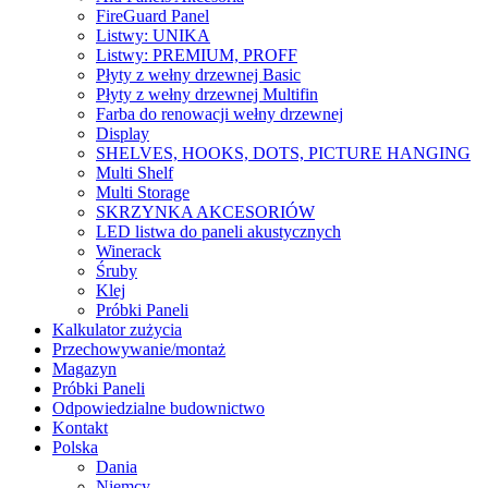
FireGuard Panel
Listwy: UNIKA
Listwy: PREMIUM, PROFF
Płyty z wełny drzewnej Basic
Płyty z wełny drzewnej Multifin
Farba do renowacji wełny drzewnej
Display
SHELVES, HOOKS, DOTS, PICTURE HANGING
Multi Shelf
Multi Storage
SKRZYNKA AKCESORIÓW
LED listwa do paneli akustycznych
Winerack
Śruby
Klej
Próbki Paneli
Kalkulator zużycia
Przechowywanie/montaż
Magazyn
Próbki Paneli
Odpowiedzialne budownictwo
Kontakt
Polska
Dania
Niemcy