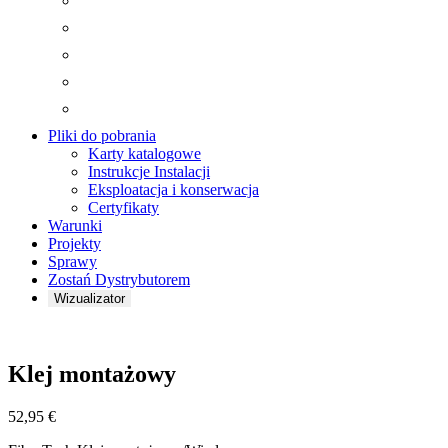
Pliki do pobrania
Karty katalogowe
Instrukcje Instalacji
Eksploatacja i konserwacja
Certyfikaty
Warunki
Projekty
Sprawy
Zostań Dystrybutorem
Wizualizator
Brzęczenie
Klej montażowy
52,95
€