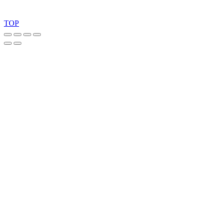
Copyright 2026 © TreeTops A/S
TOP