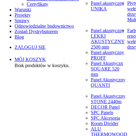
Panel akustyczny
Płyt
Certyfikaty
UNIKA
weł
Warunki
drze
Projekty
Mult
Sprawy
Odpowiedzialne budownictwo
Panel akustyczny
Farb
Zostań Dystrybutorem
LEKKI
reno
Blog
AKUSTYCZNY
weł
2500 mm
drze
ZALOGUJ SIE
Panel akustyczny
PROFF
MÓJ KOSZYK
Panel Akustyczn
Brak produktów w koszyku.
SQUARE 520
mm
Panel Akustyczny
QUANTI
Panel Akustyczny
STONE 2440m
DECOR Panel
SPC Panels
SPC Akcesoria
Room Divider
ALU
THERMOWOOD