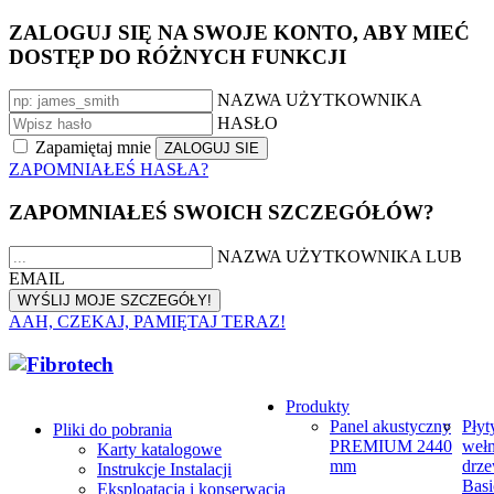
ZALOGUJ SIĘ NA SWOJE KONTO, ABY MIEĆ
DOSTĘP DO RÓŻNYCH FUNKCJI
NAZWA UŻYTKOWNIKA
HASŁO
Zapamiętaj mnie
ZAPOMNIAŁEŚ HASŁA?
ZAPOMNIAŁEŚ SWOICH SZCZEGÓŁÓW?
NAZWA UŻYTKOWNIKA LUB
EMAIL
AAH, CZEKAJ, PAMIĘTAJ TERAZ!
Produkty
Panel akustyczny
Płyt
Pliki do pobrania
PREMIUM 2440
weł
Karty katalogowe
mm
drze
Instrukcje Instalacji
Basi
Eksploatacja i konserwacja