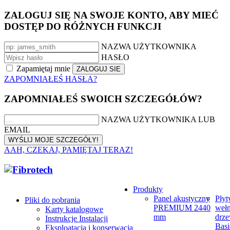
ZALOGUJ SIĘ NA SWOJE KONTO, ABY MIEĆ
DOSTĘP DO RÓŻNYCH FUNKCJI
NAZWA UŻYTKOWNIKA
HASŁO
Zapamiętaj mnie
ZAPOMNIAŁEŚ HASŁA?
ZAPOMNIAŁEŚ SWOICH SZCZEGÓŁÓW?
NAZWA UŻYTKOWNIKA LUB
EMAIL
AAH, CZEKAJ, PAMIĘTAJ TERAZ!
Produkty
Panel akustyczny
Płyt
Pliki do pobrania
PREMIUM 2440
weł
Karty katalogowe
mm
drze
Instrukcje Instalacji
Basi
Eksploatacja i konserwacja