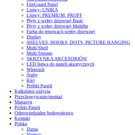
FireGuard Panel
Listwy: UNIKA
Listwy: PREMIUM, PROFF
Płyty z wełny drzewnej Basic
Płyty z wełny drzewnej Multifin
Farba do renowacji wełny drzewnej
Display
SHELVES, HOOKS, DOTS, PICTURE HANGING
Multi Shelf
Multi Storage
SKRZYNKA AKCESORIÓW
LED listwa do paneli akustycznych
Winerack
Śruby
Klej
Próbki Paneli
Kalkulator zużycia
Przechowywanie/montaż
Magazyn
Próbki Paneli
Odpowiedzialne budownictwo
Kontakt
Polska
Dania
Niemcy