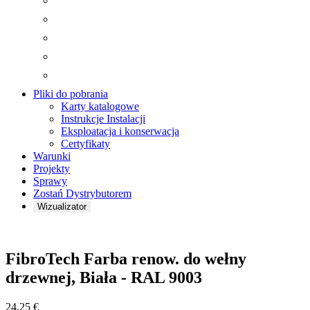
Pliki do pobrania
Karty katalogowe
Instrukcje Instalacji
Eksploatacja i konserwacja
Certyfikaty
Warunki
Projekty
Sprawy
Zostań Dystrybutorem
Wizualizator
Brzęczenie
FibroTech Farba renow. do wełny
drzewnej, Biała - RAL 9003
24,25
€