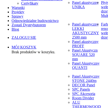
Panel akustyczny
Płyt
Certyfikaty
UNIKA
weł
Warunki
drze
Projekty
Mult
Sprawy
Odpowiedzialne budownictwo
Panel akustyczny
Farb
Zostań Dystrybutorem
LEKKI
reno
Blog
AKUSTYCZNY
weł
2500 mm
drze
ZALOGUJ SIE
Panel akustyczny
PROFF
MÓJ KOSZYK
Panel Akustyczn
Brak produktów w koszyku.
SQUARE 520
mm
Panel Akustyczny
QUANTI
Panel Akustyczny
STONE 2440m
DECOR Panel
SPC Panels
SPC Akcesoria
Room Divider
ALU
THERMOWOOD